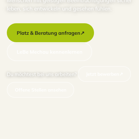
Menschen mit geistigen Beeinträchtigungen sicher
leben, sich entwickeln und gesehen fühlen.
Platz & Beratung anfragen
↗
LeBe Mechau kennenlernen
Du möchtest bei uns arbeiten?
Jetzt bewerben
↗
Offene Stellen ansehen