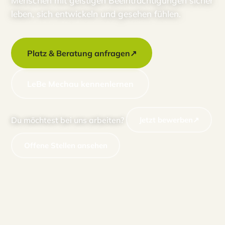
Menschen mit geistigen Beeinträchtigungen sicher
leben, sich entwickeln und gesehen fühlen.
Platz & Beratung anfragen
↗
LeBe Mechau kennenlernen
Du möchtest bei uns arbeiten?
Jetzt bewerben
↗
Offene Stellen ansehen