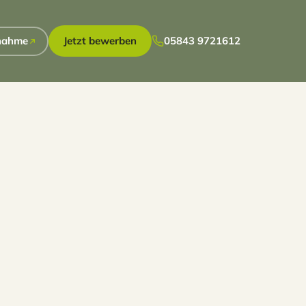
nahme
Jetzt bewerben
05843 9721612