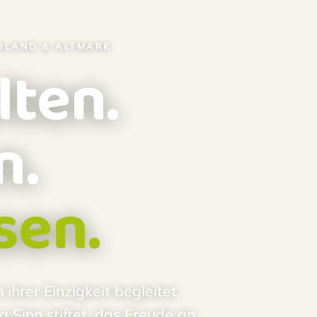
NDLAND & ALTMARK
lten.
n.
sen.
hrer Einzigkeit begleitet.
Sinn stiftet, das Freude an