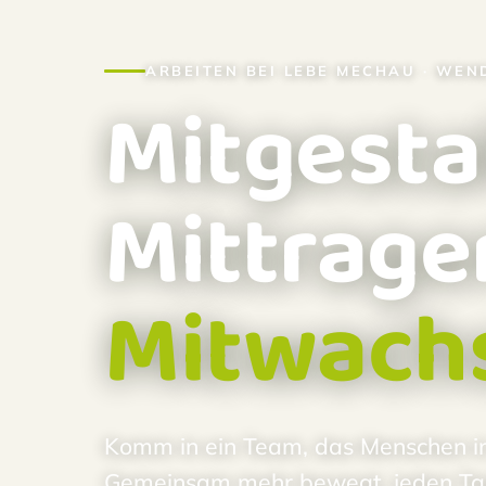
ARBEITEN BEI LEBE MECHAU · WE
Mitgesta
Mittrage
Mitwach
Komm in ein Team, das Menschen in i
Gemeinsam mehr bewegt, jeden Tag 